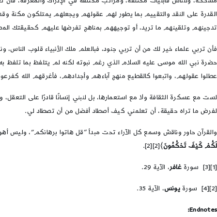
مشكّكة، وللناس قابليات مختلفة، ومراتب مختلفة في الإدراك والمعرفة، فأن تع
القدرة على النقد والتقييم بما يطور لهم عقولهم ويجعلهم يمتلكون مكنة وقدرة
تدجينهم وتلقينهم ما تريد، أو توجيههم بمناهج تفرضها عليهم كحقيقتك المط
فأن تربي علماء خير لك من أن تربي جنود، فبالعلم ملك الأنبياء قلوب الناس، ون
حضرة نبي الله موسى عليه السلام الذي رغم نبوته لكنه لم يتلفظ بما تلفظ به
عطلوا عقولهم، واتبعوا كالقطيع منهج آباءهم وأجدادهم، فأغرقهم الله كفر
لست مع عسكرة الثقافة ولا مع استعمارها، بل لنبني إنسانًا قادرًا على التعقل
لفرض ما تراه حقيقة، أن تعلمني كيف أصطاد أفضل من أن تصطاد لي.
والقرآن حاور وناقش وسمع كل الآراء تحت مبدأ “قل هاتوا برهانكم”، وليس أ
لَكُمْ كَيْفَ تَحْكُمُونَ
﴾[2][2].
[1][3] سورة
غافر
، الآية 29.
[2][4] سورة
يونس
، الآية 35.
Endnotes: