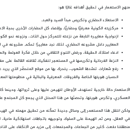
منهج الاستعمار في تحقيق أهدافه غالبًا هو:
الاستعلاء الحضاري وتكريس مبدأ السيد والعبد.
مركزيته الكونية معرفيًّا وحضاريًّا، وإقصاء كل الحضارات الأخرى بحجة ال
ازدواجية معاييره النابعة من نزعته للتمركز حول الذات، ونزوعه نحو ا
المعايير داخل مشروعه الحضاري. لذلك نجد معاييرًا تحكم مشروعه في ا
ادعاء امتلاك الحقيقة، ورفض التنوع الثقافي من خلال فكرة العولمة والمر
النزعة الفردانية وتكريسها في المستعمِر لتفكيك ثقافته القائمة على م
رفع شعارات تنشدها الشعوب، يتحرك بها من موقع المتحضّر الذي يريد 
الحسبان هويتها الخاصة والفروقات المعرفية والبنائية في منظومتها المعر
الاستعمار حالة خارجية تستهدف الأوطان لتهيمن عليها وعلى ثرواتها، وحينما ك
العسكري، وتكرس هويتها، وتحصنّها من هذا المحتل الذي يجمع كل المجتمع عل
ولكن انتقل هذا المستعمر إلى وسائل جديدة تمكّنه من تحقيق مهمته في الهيمن
في العقل، ومن ثم الهيمنة على السلوك وتوجيهه باتجاهات استهلاكية مادية، اس
منطقتنا دفعت كثير من الجماعات والمجتمعات إلى مزيد من الانكفاء على الذات، 