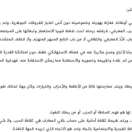
ر:
 أوطاننا. ففرّط بهويته وخصوصيته دون أدنى اعتبار للفروقات الجوهرية، ولم يحق
رب المعرفي، فرفضه برمته تحت ضغط فوبيا الاستعمار وتبعاتها على المجتمعات
ِدْ المعرفي والثقافي لا من باب التابع المنبهر المنهزم ولا الخائف المتشدد، 
ا لأتباع ونسخ مكررة عنه في فضائه الاستهلاكي فقط، دون امتلاكنا القدرة الذاتي
ن ثم نقده وتقييمه وتصويبه والاستفادة مما يمكن الاستفادة منه، فهدفية الحق
نا، ويتم ممارستها غالبًا من الأنظمة والأحزاب والتيارات وكل جهة تمتلك نفو
ها هو فهم السلطة أو الحزب أو من يملك النفوذ.
حرب، ويتم هيمنة ثقافة أحادية على حساب باقي المعارف هي ثقافة الحرب ولا 
الفردية والاجتماعية باتجاه واحد هو الاتجاه الذي تريده الجهة النافذة.