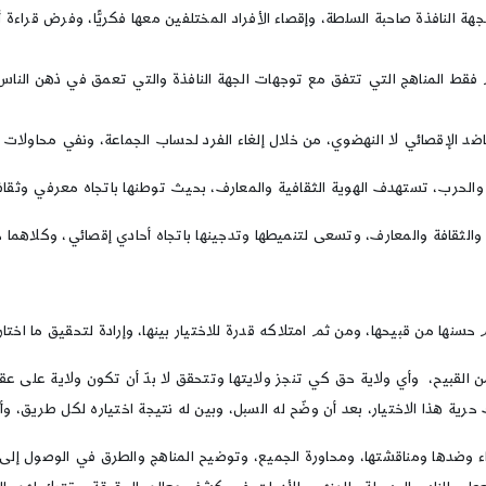
الجهة النافذة صاحبة السلطة، وإقصاء الأفراد المختلفين معها فكريًّا، وفرض ق
فقط المناهج التي تتفق مع توجهات الجهة النافذة والتي تعمق في ذهن الناس
د الإقصائي لا النهضوي، من خلال إلغاء الفرد لحساب الجماعة، ونفي محاولات ال
حرب، تستهدف الهوية الثقافية والمعارف، بحيث توطنها باتجاه معرفي وثقافي 
لثقافة والمعارف، وتسعى لتنميطها وتدجينها باتجاه أحادي إقصائي، وكلاهما خط
 حسنها من قبيحها، ومن ثم امتلاكه قدرة للاختيار بينها، وإرادة لتحقيق ما اختار
 من القبيح، وأي ولاية حق كي تنجز ولايتها وتتحقق لا بدّ أن تكون ولاية على 
ك حرية هذا الاختيار، بعد أن وضّح له السبل، وبين له نتيجة اختياره لكل طريق، و
ء وضدها ومناقشتها، ومحاورة الجميع، وتوضيح المناهج والطرق في الوصول إلى ال