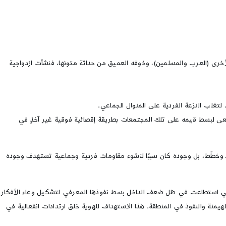
خرى (العرب والمسلمين)، وخوفه العميق من حداثة متونها، فنشأت ازدواجية
تغلب النزعة الفردية على المنوال الجماعي.
عى لبسط قيمه على تلك المجتمعات بطريقة إقصائية فوقية غير آخذٍ في
اد وخطّط، بل وجوده كان سببًا لنشوء مقاومات فردية وجماعية تستهدف وجوده
 التي استطاعت في ظل ضعف الداخل بسط نفوذها المعرفي لتشكيل وعاء الأفكار
منة والنفوذ في المنطقة. هذا الاستهداف للهوية خلق ارتدادات انفعالية في