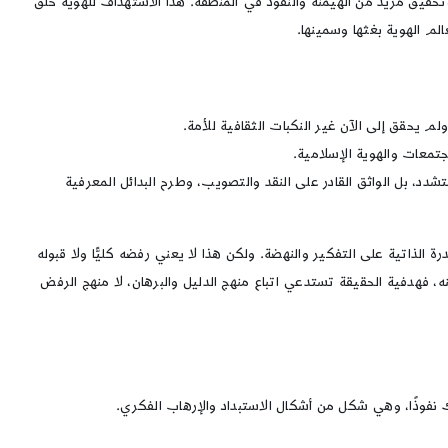
حقيق مزيد من الهيمنة والنفوذ في المنطقة. هذا الاستهداف للهوية خلق
لم الهوية بغثها وسمينها.
م يحقق إلى الآن غير النكبات الثقافية للأمة.
تمعات والهوية الإسلامية.
شدد، بل الواثق القادر على النقد والتصويب، وطرح البدائل المعرفية
 الذاتية على التفكير والنهضة. ولكن هذا لا يعني رفضه كليًّا ولا قبوله
ه، فهدفية الحقيقة تستدعي اتباع منهج الدليل والبرهان، لا منهج الرفض
ك نفوذًا، وهي شكل من أشكال الاستبداد والإرهاب الفكري.