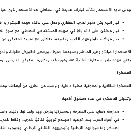
وعلى ضوء الاستعمار نشأت تيارات عديدة في التعاطي مع الاستعمار غير المباش
تيار انبهر بكل منجز الغرب الحضاري وحمل على عاتقه مهمة التبشير به في
تيار منكفئ على ذاته بالغ في منهجه المتشدّد في التعاطي مع منجز الغ
تيار مواكب حاول فهم الغرب وتفنيده، تعاطى مع منجزه المعرفي من باب النّ
الاستعمار المباشر وغير المباشر يستهدفنا جميعًا، ويسعى لتقويض عقولنا، وتحويلن
يعني فهمه وإدراك معارفه الناتجة عنه وفق بيئته وتطوره المعرفي التاريخي، وم
العسكرة
العسكرة الثقافية والمعرفية محلية داخلية وليست من الخارج، من أوساطنا ومحيط
وتتجلى العسكرة في عدة مصاديق أهمها:
ممارسة وصاية على المعرفة وعسكرتها بفرض وجه واحد لها، وفهم واحد ل
في أجواء الحرب يتم توجيه المجتمع توجيهًا ثقافيًّا للحرب، وفقط لل
العسكر وتفسيراتهم الأحادية وتوجيههم الثقافي الأحادي، وبتوجيه الثقافة 