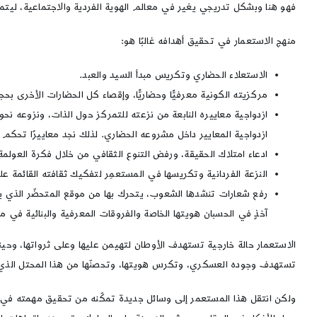
فهو هنا وبشكل تدريجي يغير في معالم الهوية الفردية والاجتماعية، ليتمك
منهج الاستعمار في تحقيق أهدافه غالبًا هو:
الاستعلاء الحضاري وتكريس مبدأ السيد والعبد.
مركزيته الكونية معرفيًّا وحضاريًّا، وإقصاء كل الحضارات الأخرى بح
ازدواجية معاييره النابعة من نزعته للتمركز حول الذات، ونزوعه 
ازدواجية المعايير داخل مشروعه الحضاري. لذلك نجد معاييرًا تحك
ادعاء امتلاك الحقيقة، ورفض التنوع الثقافي من خلال فكرة العولمة 
النزعة الفردانية وتكريسها في المستعمِر لتفكيك ثقافته القائمة 
رفع شعارات تنشدها الشعوب، يتحرك بها من موقع المتحضّر الذي 
آخذٍ في الحسبان هويتها الخاصة والفروقات المعرفية والبنائية في م
الاستعمار حالة خارجية تستهدف الأوطان لتهيمن عليها وعلى ثرواتها، وحين
تستهدف وجوده العسكري، وتكرس هويتها، وتحصنّها من هذا المحتل الذي 
ولكن انتقل هذا المستعمر إلى وسائل جديدة تمكّنه من تحقيق مهمته في 