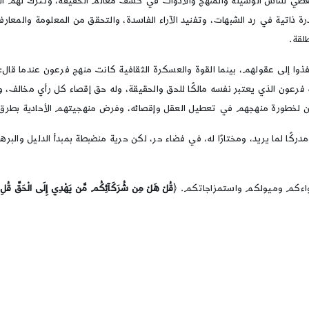
طي للناس الوسيلة والمنهج والأدوات في كشف معالم الحقيقة، وتترك لهم الحق ف
 ذاتية في رد الشبهات، وتفنيد الآراء الفاسدة، والتحقق من المعلومة والمعار
لقة.
فذوا إلى عقولهم، بينما القوة والعسكرة الثقافية كانت منهج فرعون عندما قال: 
 فرعون الذي يعتبر نفسه مالكًا للحق والحقيقة، وله حق إقصاء كل رأي مخالف،
عون لخطورة منهجهم في تعطيل العقل وإقصائه، وفرض منهجيتهم الأحادية بطر
، ومدركًا لما يريد، ومختارًا له، في فضاء حر، لكن حرية منضبطة بمبدأ الدليل
هواءكم وميولكم واستمزاجاتكم. ﴿
قُلْ هَلْ مِن شُرَكَآئِكُم مَّن يَهْدِي إِلَى الْحَقِّ قُلِ اللّهُ 