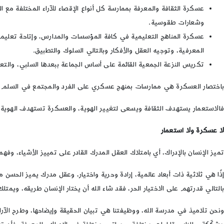
عسكرة الثقافة والمعرفة بممارسة كل أنواع الإقصاء للآراء المختلفة مع 
وشعارات طقوسية.
عسكرة المناهج التعليمية في كافة المؤسسات والمدارس، وإتاحة تعليم 
المعرفية، وتوجيه العقل والأفكار وبالتالي السلوك والتطبيق.
تكريس النزعة الجمعية القائمة على أساس الجماعة ببعدها السلبي، والتعاض
باختصار العسكرة هي ممارسات بمنهج عسكري على الفرد والمجتمع في السلم وال
فالاستعمار يستهدف الثقافة ويسعى لتغيير الهوية، والعسكرة تستهدف الهوية وا
لا عسكرة ولا استعمار
تميز الإنسان بالإدراك، أي بامتلاك العقل المدرك القادر على تمييز الأشياء، وفهم
إذًا هي ثلاثية ذات أبعاد عالمية، إرادة وحرية واختيار، وعقل مدرك يميز الحسن
بالتالي قدرتهم على الاختيار الحر، فقد شاء الله أن يختار الإنسان طريقه، ويمتل
ونحن تلاميذ في مدرسة الله، ووظيفتنا هي تبيان الحقيقة وإيضاحها، وطرح الآرا