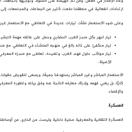
وعاء الأفكار في العقل، ومن ثم الهيمنة على السلوك وتوجيهه باتجاهات ا
ارتدادات انفعالية في منطقتنا دفعت كثير من الجماعات والمجتمعات إلى مزي
وعلى ضوء الاستعمار نشأت تيارات عديدة في التعاطي مع الاستعمار غير ا
تيار انبهر بكل منجز الغرب الحضاري وحمل على عاتقه مهمة التبشير ب
تيار منكفئ على ذاته بالغ في منهجه المتشدّد في التعاطي مع منج
تيار مواكب حاول فهم الغرب وتفنيده، تعاطى مع منجزه المعرفي من با
الأصيلة.
الاستعمار المباشر وغير المباشر يستهدفنا جميعًا، ويسعى لتقويض عقولنا، و
كليًّا، بل يعني فهمه وإدراك معارفه الناتجة عنه وفق بيئته وتطوره المعر
والإقصاء.
العسكرة
العسكرة الثقافية والمعرفية محلية داخلية وليست من الخارج، من أوساطنا 