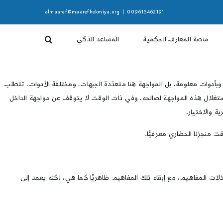
almaaref@maarefhekmiya.org
|
009615462191
منصة المعارف الحكمية
المساعد الذكي
وبأدوات معلومة، بل المواجهة هنا متعدّدة الجبهات، ومختلفة الأدوات، تتطلب
 استغلال هذه المواجهة لصالحه، وفي ذات الوقت لا يتوقف عن مواجهة الداخل
ة والاختيار.
 منجزنا الحضاري معرفيًّا.
ت المفاهيم، مع إبقاء تلك المفاهيم ظاهريًّا كما هي، لكنه يعمد إلى