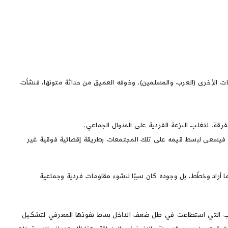
ات الأخرى (العرب والمسلمين)، وخوفه العميق من حداثة متونها، فنشأت
قة. لتغلب النزعة الفردية على المنوال الجماعي.
، فيسعى لبسط قيمه على تلك المجتمعات بطريقة إقصائية فوقية غير
 أراد وخطّط، بل وجوده كان سببًا لنشوء مقاومات فردية وجماعية
 الحرب التي استطاعت في ظل ضعف الداخل بسط نفوذها المعرفي لتشكيل