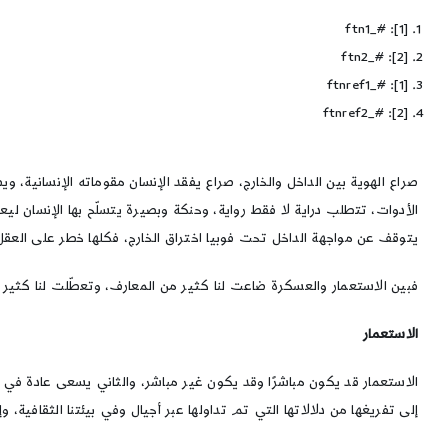
[1]: #_ftn1
[2]: #_ftn2
[1]: #_ftnref1
[2]: #_ftnref2
صراع الهوية بين الداخل والخارج، صراع يفقد الإنسان مقوماته الإنسانية، 
الأدوات، تتطلب دراية لا فقط رواية، وحنكة وبصيرة يتسلّح بها الإنسان ل
يتوقف عن مواجهة الداخل تحت فوبيا اختراق الخارج، فكلها خطر على العقل و
فبين الاستعمار والعسكرة ضاعت لنا كثير من المعارف، وتعطّلت لنا كثير م
الاستعمار
الاستعمار قد يكون مباشرًا وقد يكون غير مباشر، والثاني يسعى عادة في 
إلى تفريغها من دلالاتها التي تم تداولها عبر أجيال وفي بيئتنا الثقافية، 