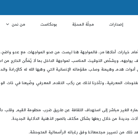
إصدارات
مجلّة المحجّة
بودكاست
من نحن
 أمام خيارات أحلاها مر، فالمواجهة هنا ليست من صنو المواجهات مع عدو واضح، 
ف يواجهه، ويشخّص التوقيت المناسب لمواجهة الداخل بما لا يُمَكّن الخارج من
دوات هدم وهيمنة وسلب مقوّماته الإنسانية التي وهبها الله له كالإرادة والحري
فتوحات المعرفية، وتأخرنا لذلك عن ركب التقدم المعرفي وضّيعنا في ذات الوقت
اره الغير مباشر إلى استهداف الثقافة عن طريق ضرب منظومة القيم وقلب دلالا
دلالات جديدة من خلال ربطها بشكل مكثف بالصور الذهنية الدلالية الجديدة.
عد ذلك من تسيير مجتمعاتنا وفق رغباته الرأسمالية المتوحشة.