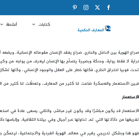
Ski
Pinterest
Instagram
Facebook
X
t
conten
كتابات
أنشطة
صراع الهوية بين الداخل والخارج، صراع يفقد الإنسان مقوماته الإنسانية، ويضعه
دراية لا فقط رواية، وحنكة وبصيرة يتسلّح بها الإنسان ليعرف من يواجه من وكي
تحت فوبيا اختراق الخارج، فكلها خطر على العقل والوجود الإنساني، وكلها تشكل أ
فبين الاستعمار والعسكرة ضاعت لنا كثير من المعارف، وتعطّلت لنا كثير من ال
الاستعمار
الاستعمار قد يكون مباشرًا وقد يكون غير مباشر، والثاني يسعى عادة في استعم
تفريغها من دلالاتها التي تم تداولها عبر أجيال وفي بيئتنا الثقافية، وإلباسها 
فهو هنا وبشكل تدريجي يغير في معالم الهوية الفردية والاجتماعية، ليتمكّن ب