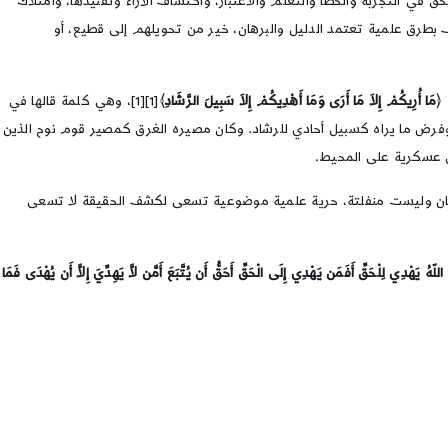
ي التجربة والخطأ والتعلم والاعتبار، واكتشاف الآراء وتفنيدها، وامتلاك
ف بطرق علمية تعتمد الدليل والبرهان، خير من تحويلهم إلى قطيع، أو
﴿
مَا أُرِيكُمْ إِلاَ مَا أَرَى وَمَا أَهْدِيكُمْ إِلاَ سَبِيلَ الرَّشَادِ
﴾[1][1]، وهي كلمة قالها في
 وفرض ما يراه كسبيل أحادي للرشاد. وكان مصيره الغرق كمصير قوم نوح الذين
ق عسكرية على المحيط.
 والبرهان وليست منفلتة، حرية علمية موضوعية تسعى لكشف الحقيقة لا تسعى
يَهْدِي لِلْحَقِّ أَفَمَن يَهْدِي إِلَى الْحَقِّ أَحَقُّ أَن يُتَّبَعَ أَمَّن لاَّ يَهِدِّيَ إِلاَّ أَن يُهْدَى فَمَا