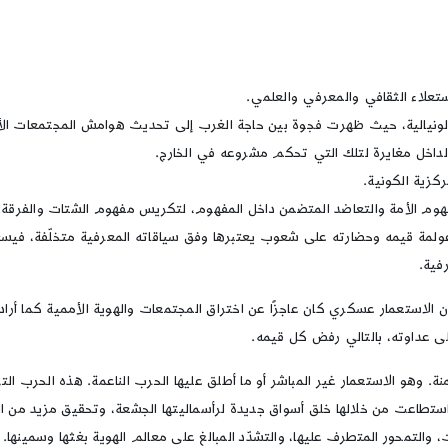
استعلاء الثقافي والمعرفي والعلمي.
لكولونيالية، حيث ظهرت فجوة بين حاجة الغرب إلى تحديث هوامش المجتمعات الأ
لداخل مغايرة لتلك التي تحكم مشروعه في الخارج.
كزية الكونية.
فهوم الأمة والتعاضد المتضمن داخل المفهوم، لتكريس مفهوم الشتات والفرقة. ل
عولمة قيمه وحضارته على شعوب يعتبرها وفق سياقاته المعرفية متخلّفة، فيس
فية.
ان الاستعمار عسكري كان عاجزًا عن اختراق المجتمعات والهوية الأممية كما أر
ى عداوته، بالتالي رفض كل قيمه.
ة. وهو الاستعمار غير المباشر أو ما أطلق عليها الحرب الناعمة. هذه الحرب
تطاعت من خلالها خلق أسواق جديدة لرأسماليتها الجشعة، وتحقيق مزيد من الهي
والتمحور المتطرف عليها، والتشدّد المبالغ على معالم الهوية بغثها وسمينها.