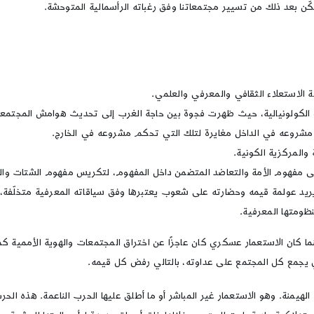
ّن بعد ذلك من تسيير مجتمعاتنا وفق رغباته الرأسمالية المتوحشة.
جة الاستعلاء الثقافي والمعرفي والعلمي.
نحو الكولونيالية، حيث ظهرت فجوة بين حاجة الغرب إلى تحديث هوامش المجتمع
م مشروعه في الداخل مغايرة لتلك التي تحكم مشروعه في الخارج.
والمركزية الكونية.
على مفهوم الأمة والتعاضد المتضمن داخل المفهوم، لتكريس مفهوم الشتات والفر
يريد عولمة قيمه وحضارته على شعوب يعتبرها وفق سياقاته المعرفية متخلّفة
نظومتها المعرفية.
ما كان الاستعمار عسكري كان عاجزًا عن اختراق المجتمعات والهوية الأممية كما
يجمع كل المجتمع على عداوته، بالتالي رفض كل قيمه.
الهيمنة. وهو الاستعمار غير المباشر أو ما أطلق عليها الحرب الناعمة. هذه