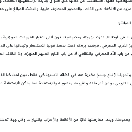
ستهلاكية مادية، استطاعت من خلالها خلق أسواق جديدة لرأسماليتها الجشعة، وت
د من الانكفاء على الذات، والتمحور المتطرف عليها، والتشدّد المبالغ على معا
لمباشر:
ه في أوطاننا. ففرّط بهويته وخصوصيته دون أدنى اعتبار للفروقات الجوهرية، ول
ز الغرب المعرفي، فرفضه برمته تحت ضغط فوبيا الاستعمار وتبعاتها على المج
ب النِّدْ المعرفي والثقافي لا من باب التابع المنبهر المنهزم ولا الخائف المت
تحويلنا لأتباع ونسخ مكررة عنه في فضائه الاستهلاكي فقط، دون امتلاكنا القدرة
في التاريخي، ومن ثم نقده وتقييمه وتصويبه والاستفادة مما يمكن الاستفادة من
ومحيطنا، ويتم ممارستها غالبًا من الأنظمة والأحزاب والتيارات وكل جهة تمتل