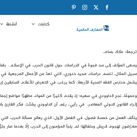
Ski
Pinterest
Instagram
Facebook
X
t
conten
كتابات
أنشطة
ترجمة: ملاك بسام.
يسعى المؤلف إلى سد فجوة في الدراسات حول قانون الحرب في الإسلام. بغض النظ
سبيل المثال، تتسم دراسات مجيد خدوري، التي تعدّ من الأعمال المرجعية في ه
يشمل مدارس الفقه السنية الأربعة. كما يرغب في التعرض للأعلام السابقين (يعني بهذا الوصف أحكام قبل عام 1875
وعمومًا، نجح الداوودي في سعيه؛ إذ يقدم كثيرًا من المواد، مظهرًا مواضع إج
إثراء القانون الدولي المعاصر. في رأيي، رغم أن الداوودي يشتّت فكر القارئ بان
يتألف العمل من خمسة فصول. في الفصل الأول، الذي يعالج مسألة الحرب التي جاءت
معرّضون لهجوم قريش وحلفائها؛ لم يلجأ المؤمنون إلى الحرب إلّا بعدما صار جلي