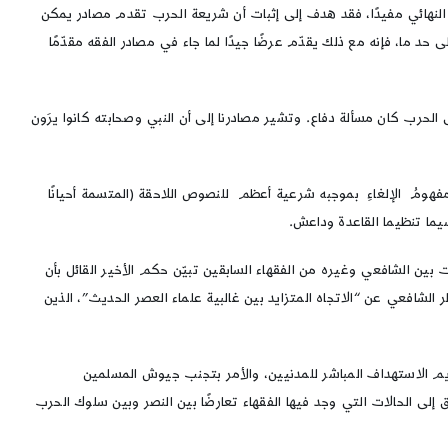
النهائي مفيدًا، فقد هدف إلى إثبات أن شريعة الحرب تقدم مصادر يمكن
حد ما، فإنه مع ذلك يقدّم عرضًا جيدًا لما جاء في مصادر الفقه مقدّمًا
الحرب كان مسألة دفاع. وتشير مصادرنا إلى أن النبي وصحابته كانوا يرَون
فهومُ الإلغاءِ بموجبه شرعية أعظم للنصوص اللاحقة (المتسمة أحيانًا
يما تنظيما القاعدة وداعش.
ت بين الشافعي وغيره من الفقهاء السابقين تبيّن حكم الأخير القائل بأن
ر الشافعي عن “الاتجاه المتزايد بين غالبية علماء العصر الحديث”، الذين
تحريم الاستهداف المباشر للمدنيين، والأمر بتجنب جيوش المسلمين
 إلى الحالات التي وجد فيها الفقهاء تعارضًا بين النصر وبين سلوك الحرب