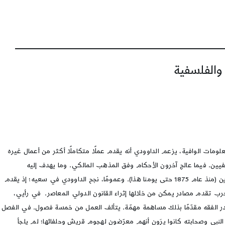
 والفلسفية
مات الوافية، يزعم الداوودي أنه يقدم عملًا متكاملًا أكثر من أعمال غيره
يين. فيما عالج آخرون الأحكام وفق المذهب المالكي. وما يهدف إليه
الداوودي هو تقديم عمل يشمل مدارس الفقه السنية الأربعة. كما يرغب في التعرض للأعلام السابقين (يعني بهذا الوصف أحكام قبل عام 1875م). والمعاصرين (منذ عام 1875 حتى يومنا هذا). وعمومًا، نجح الداوودي في سعيه؛ إذ يقدم
رب تقدم مصادر يمكن من خلالها إثراء القانون الدولي المعاصر. في رأيي،
صادر الفقه مقدّمًا بذلك مساهمة مهمّة. يتألف العمل من خمسة فصول. في الفصل
ن النبي وصحابته كانوا يرَون أنهم معرّضون لهجوم قريش وحلفائها؛ لم يلجأ