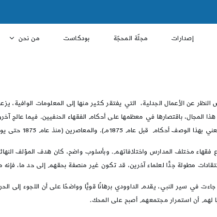
إصدارات
مجلّة المحجّة
بودكاست
من نحن
ر عن الأعمال الجدلية، التي يفتقر كثير منها إلى المعلومات الوافية، يزعم 
ذا المجال، باقتصارها في معظمها على أحكام الفقهاء الحنفيين. فيما عالج آخ
م). والمعاصرين (منذ عام 1875 حتى يومنا هذا).
ماع فقهاء مختلف المدارس واختلافاتهم. وبأسلوب واضح، كان هدف المؤلف النها
تقادات مطولة جدًّا لعلماء آخرين، قد تكون غير منصفة بحقهم إلى حد ما، فإنه مع
 في سير النبي، يقدم الداوودي برهانًا قويًّا وواضحًا على أن اللجوء إلى الحر
ًّا لهم أن استمرار مجتمعهم أصبح على المحك.