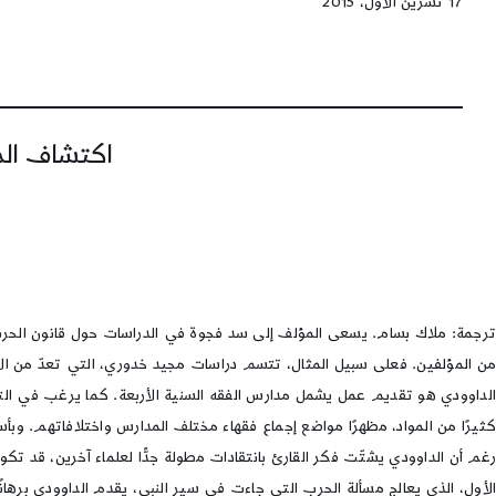
17 تشرين الأول، 2015
اكتشاف المز
ترجمة: ملاك بسام. يسعى المؤلف إلى سد فجوة في الدراسات حول قانون الحرب في
من المؤلفين. فعلى سبيل المثال، تتسم دراسات مجيد خدوري، التي تعدّ من الأع
كثيرًا من المواد، مظهرًا مواضع إجماع فقهاء مختلف المدارس واختلافاتهم. وبأ
رغم أن الداوودي يشتّت فكر القارئ بانتقادات مطولة جدًّا لعلماء آخرين، قد ت
الأول، الذي يعالج مسألة الحرب التي جاءت في سير النبي، يقدم الداوودي برهانًا