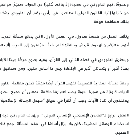
وعمومًا، نجح الداوودي في سعيه؛ إذ يقدم كثيرًا من المواد، مظهرًا موا
من خلالها إثراء القانون الدولي المعاصر. في رأيي، رغم أن الداوودي يشتّت 
بذلك مساهمة مهمّة.
يتألف العمل من خمسة فصول. في الفصل الأول، الذي يعالج مسألة الحرب التي 
أنهم معرّضون لهجوم قريش وحلفائها؛ لم يلجأ المؤمنون إلى الحرب إلّا بعد
ويتطرق الداوودي في فصله الثاني إلى القرآن. وفيه يطرح عرضًا جيدًا للآ
بحدّة أكبر أو بتساهل أكبر في الإلغاء) ليس ذا أساس متين. ومن مصاديق 
وتعدّ مسألة المقاربة الصحيحة لفهم القرآن أيضًا مهمّة ضمن معالجة الداوو
الآيات 5 و29 من سورة التوبة يجب اعتبارها حاكمة، بمعنى أن جم
يعتقدون أن هذه الآيات يجب أن تُقرأ في سياق “مجمل الرسالة الإسلامية” (ص
الفصل الرابع لـ”القانون الإسلامي الإنساني الدولي”. ويهدف الداوودي فيه
استخدام الوسائل المشينة، كان ولا يزال أساسًا في هذه المسألة. ومع ذلك،
الصحيح.