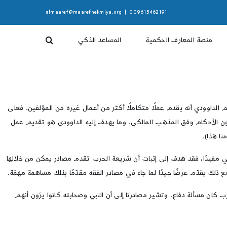
almaaref@maarefhekmiya.org
|
009615462191
منصة المعارف الحكمية
المساعد الذكي
الداوودي أنه يقدم عملًا متكاملًا أكثر من أعمال غيره من المؤلفين. فعلى
رون الأحكام وفق المذهب المالكي. وما يهدف إليه الداوودي هو تقديم عمل
ئي مفيدًا، فقد هدف إلى إثبات أن شريعة الحرب تقدم مصادر يمكن من خلالها
 ذلك يقدّم عرضًا جيدًا لما جاء في مصادر الفقه مقدّمًا بذلك مساهمة مهمّة.
ب كان مسألة دفاع. وتشير مصادرنا إلى أن النبي وصحابته كانوا يرَون أنهم