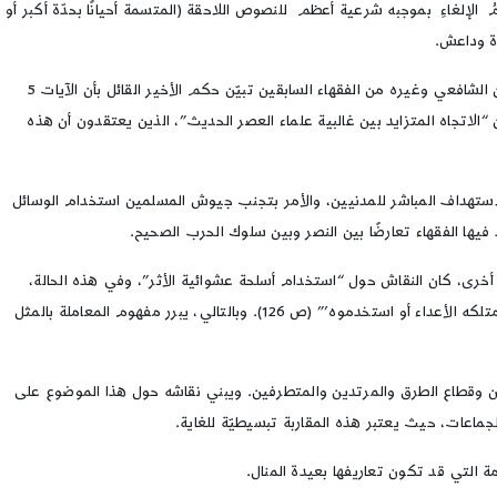
الإلغاءِ بموجبه شرعية أعظم للنصوص اللاحقة (المتسمة أحيانًا بحدّة أكبر أو
ة وداعش.
وتعدّ مسألة المقاربة الصحيحة لفهم القرآن أيضًا مهمّة ضمن معالجة الداوودي لـ “المبرّرات الفقهية للحرب” في الفصل الثالث. إذ يشير إلى أن بعض الخلافات بين الشافعي وغيره من الفقهاء السابقين تبيّن حكم الأخير القائل بأن الآيات 5
لاتجاه المتزايد بين غالبية علماء العصر الحديث”، الذين يعتقدون أن هذه
 الاستهداف المباشر للمدنيين، والأمر بتجنب جيوش المسلمين استخدام الوسائل
فيها الفقهاء تعارضًا بين النصر وبين سلوك الحرب الصحيح.
 أخرى، كان النقاش حول “استخدام أسلحة عشوائية الأثر”، وفي هذه الحالة،
ووفقًا للداوودي فإن “العامل الأساس لدى العلماء المسلمين التقليديين والمعاصرين في تحديد جواز امتلاك ’أي سلاح من هذا القبيل أو استخدامه’، هو ’إذا ما امتلكه الأعداء أو استخدموه’” (ص 126). وبالتالي، يبرر مفهوم المعاملة بالمثل
ردين وقطاع الطرق والمرتدين والمتطرفين. ويبني نقاشه حول هذا الموضوع على
اعات، حيث يعتبر هذه المقاربة تبسيطيّة للغاية.
ة التي قد تكون تعاريفها بعيدة المنال.