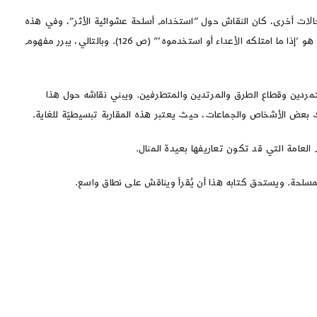
 حالات أخرى، كان النقاش حول “استخدام أسلحة عشوائية الأثر”، وفي هذه
الحالة، ووفقًا للداوودي فإن “العامل الأساس لدى العلماء المسلمين التقليديين والمعاصرين في تحديد جواز امتلاك ’أي سلاح من هذا القبيل أو استخدامه’، هو ’إذا ما امتلكه الأعداء أو استخدموه’” (ص 126). وبالتالي، يبرر مفهوم
لمتمردين وقطاع الطرق والمرتدين والمتطرفين. ويبني نقاشه حول هذا
 بعض الأشخاص والجماعات، حيث يعتبر هذه المقاربة تبسيطيّة للغاية.
العامة التي قد تكون تعاريفها بعيدة المنال.
لحة. ويستحق كتابه هذا أن يُقرأ ويناقش على نطاق واسع.