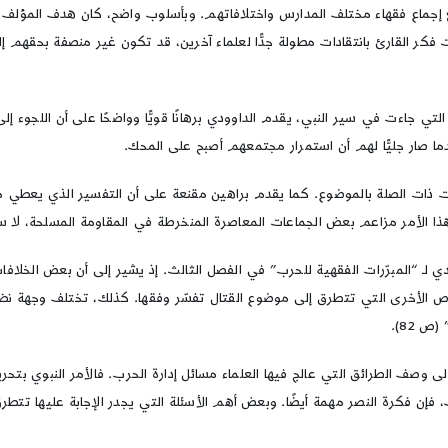
ضع إجماع فقهاء مختلف المدارس واختلافاتهم. وبأسلوب واضح، كان هدف المؤلف 
فكر القارئ بانتقادات مطولة جدًّا لعلماء آخرين، قد تكون غير منصفة بحقهم إلى 
جاءت في سير النبي، يقدم الداوودي برهانًا قويًّا وواضحًا على أن اللجوء إلى 
ما صار جليًّا لهم أن استمرار مجتمعهم أصبح على المحك.
يات ذات الصلة بالموضوع. كما يقدم براهين مقنعة على أن التفسير الذي يعطي م
هذا الأمر مزاعم بعض الجماعات المعاصرة المنخرطة في المقاومة المسلحة، لا س
دي لـ “المبرّرات الفقهية للحرب” في الفصل الثالث. إذ يشير إلى أن بعض الخلافا
يع النصوص الأخرى التي تتطرق إلى موضوع القتال تفسّر وفقها. كذلك، تختلف وجهة نظ
 82).
 إلى وصف الطرائق التي عالج فيها العلماء مسائل إدارة الحرب. فالأمر النبوي ب
 فإن فكرة النصر مهمة أيضًا. وبعض أهم الأسئلة التي يجدر الإجابة عليها تتطرق