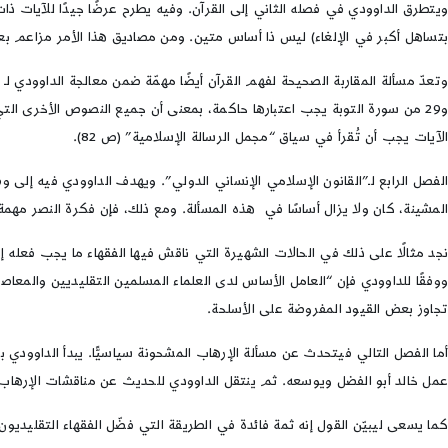
ويتطرق الداوودي في فصله الثاني إلى القرآن. وفيه يطرح عرضًا جيدًا للآيات ذ
بتساهل أكبر في الإلغاء) ليس ذا أساس متين. ومن مصاديق هذا الأمر مزاعم بع
و29 من سورة التوبة يجب اعتبارها حاكمة، بمعنى أن جميع النصوص الأخرى ال
الآيات يجب أن تُقرأ في سياق “مجمل الرسالة الإسلامية” (ص 82).
الفصل الرابع لـ”القانون الإسلامي الإنساني الدولي”. ويهدف الداوودي فيه إلى 
المشينة، كان ولا يزال أساسًا في هذه المسألة. ومع ذلك، فإن فكرة النصر مهمة أ
نجد مثالًا على ذلك في الحالات الشهيرة التي ناقش فيها الفقهاء ما يجب فعله 
تجاوز بعض القيود المفروضة على الأسلحة.
أما الفصل التالي فيتحدث عن مسألة الإرهاب المشحونة سياسيًّا. يبدأ الداوودي
عمل خالد أبو الفضل ويوسعه. ثم ينتقل الداوودي للحديث عن مناقشات الإرهاب 
كما يسعى ليبيّن القول إنه ثمة فائدة في الطريقة التي فضّل الفقهاء التقليديون 