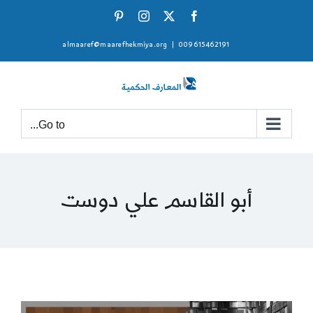
Ski
Pinterest
Instagram
Facebook
X
t
almaaref@maarefhekmiya.org
|
009615462191
conten
Go to...
أبو القاسم علي دوست