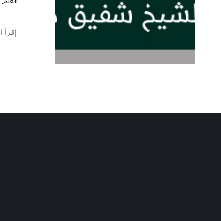
العلم 
إقرأ ا