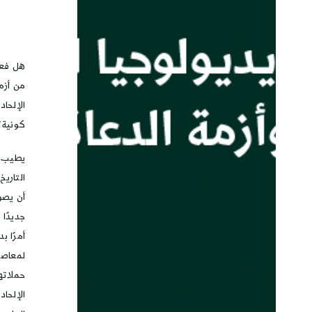
هل فعلً
من أزمة
الإلحا
كونية؟
يطيب ل
التاري
أن يصور
جديدًا 
أمرًا ب
لمعاصر
حملاته
الإلحاد