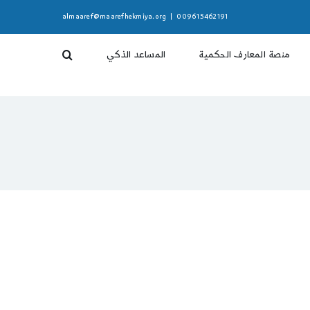
almaaref@maarefhekmiya.org
|
009615462191
منصة المعارف الحكمية
المساعد الذكي