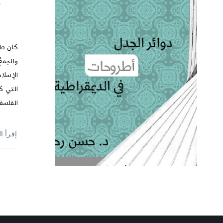
أ
كان طر
والجمع
الإسلا
التي ك
الفلسف
إقرأ ا