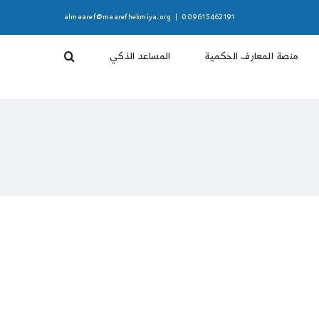
almaaref@maarefhekmiya.org
|
009615462191
منصة المعارف الحكمية
المساعد الذكي