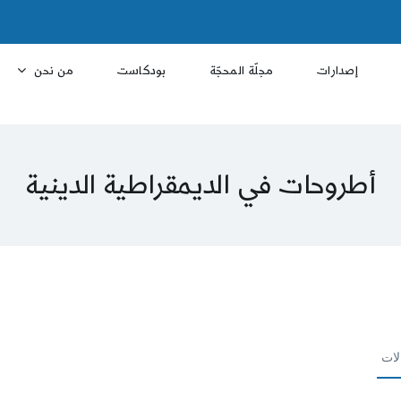
إصدارات
مجلّة المحجّة
بودكاست
من نحن
أطروحات في الديمقراطية الدينية
لات