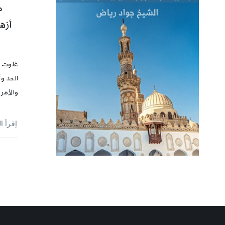
م
أزه
غلوت في
الحد و
والأمر 
إقرأ ا