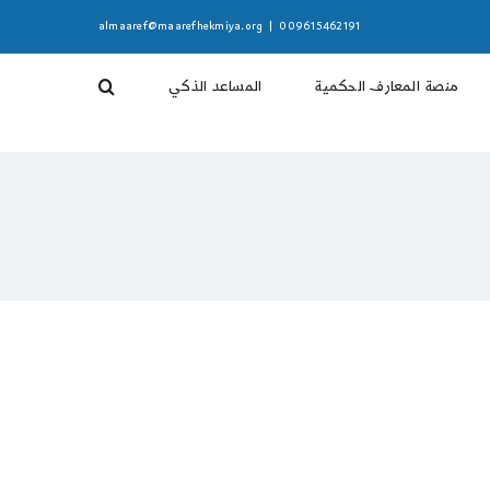
almaaref@maarefhekmiya.org
|
009615462191
منصة المعارف الحكمية
المساعد الذكي