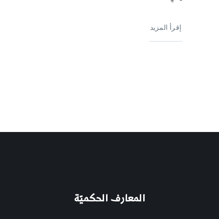
إقرأ المزيد
المعارف الحكميّة