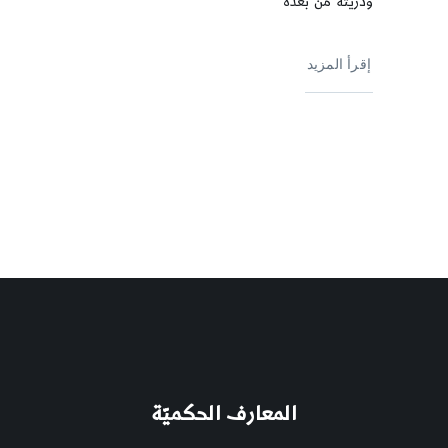
وذريته من بعده
إقرأ المزيد
المعارف الحكميّة