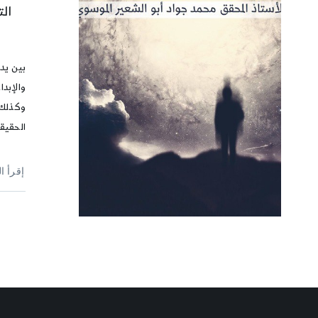
الت
بين يد
والإبدا
وكذلك 
الحقيق
إقرأ ا