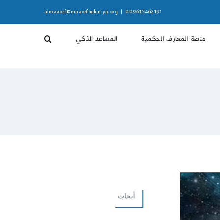
almaaref@maarefhekmiya.org
|
009615462191
منصة المعارف الحكمية
المساعد الذكي
أبحاث