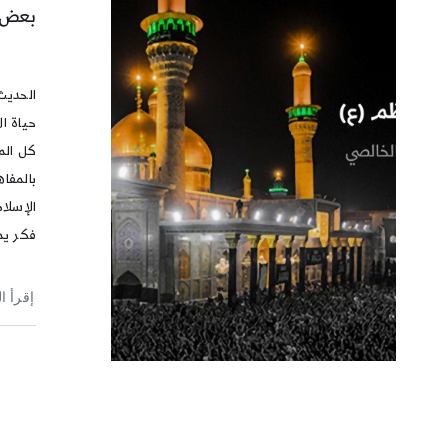
بعض ا
الحديث
حياة ال
كل المذ
بالمفا
الإسلا
فكر يم
إقرأ ا