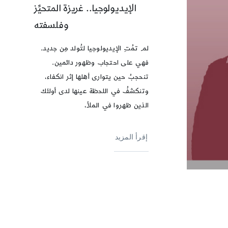
الإيديولوجيا.. غريزة المتحيِّز
وفلسفته
لم تمُتِ الإيديولوجيا لتُولد مِن جديد.
فهي على احتجاب وظهور دائمين.
تنحجبُ حين يتوارى أهلها إثر انكفاء،
وتنكشفُ في اللحظة عينها لدى أولئك
الذين ظهروا في الملأ،
إقرأ المزيد