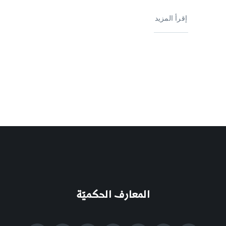
إقرأ المزيد
المعارف الحكميّة