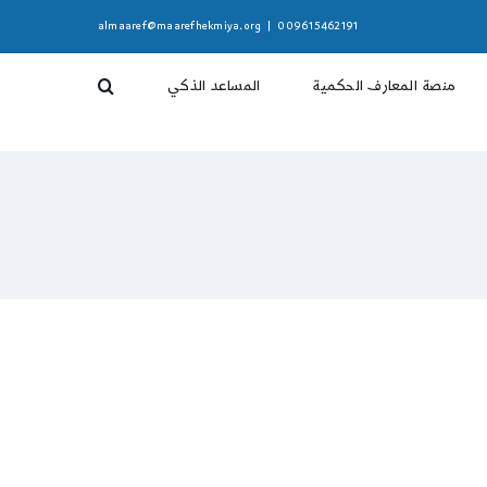
almaaref@maarefhekmiya.org
|
009615462191
منصة المعارف الحكمية
المساعد الذكي