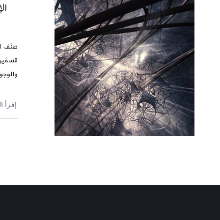
ال
صنّف ا
قسمَين
والوجود
إقرأ ا