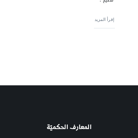
"صحيح"،
إقرأ المزيد
المعارف الحكميّة