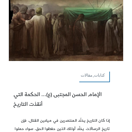
كتابات,مقالات
الإمام الحسن المجتبى (ع)… الحكمة التي
أنقذت التاريخ
إذا كان التاريخ يخلّد المنتصرين في ميادين القتال، فإن
تاريخ الرسالات يخلّد أولئك الذين حفظوا الحق، سواء حملوا