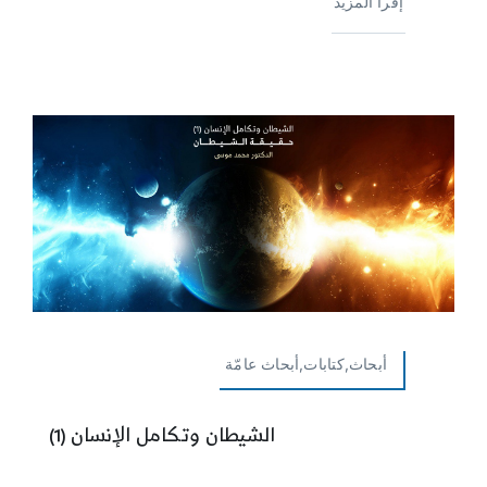
إقرأ المزيد
أبحاث,كتابات,أبحاث عامّة
الشيطان وتكامل الإنسان (1)