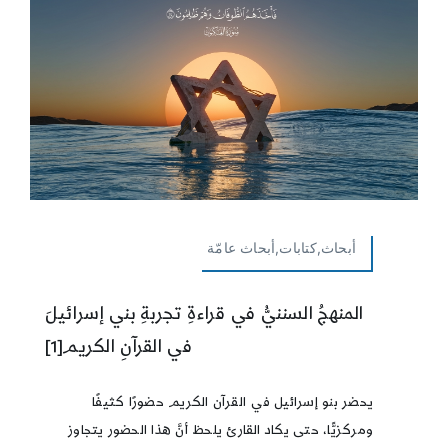
أبحاث,كتابات,أبحاث عامّة
المنهجُ السننيُّ في قراءةِ تجربةِ بني إسرائيلَ
في القرآنِ الكريم[1]
يحضر بنو إسرائيل في القرآن الكريم حضورًا كثيفًا
ومركزيًّا، حتى يكاد القارئ يلحظ أنَّ هذا الحضور يتجاوز