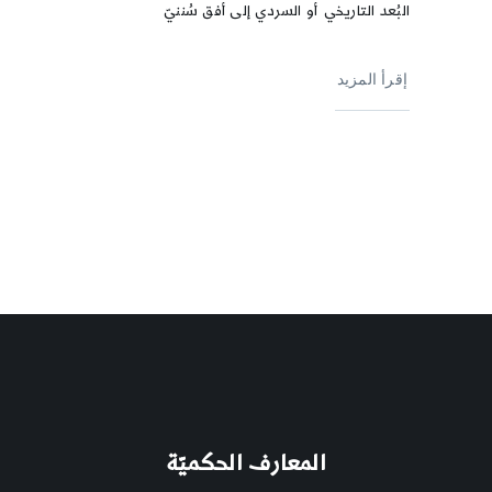
البُعد التاريخي أو السردي إلى أفق سُننيّ
إقرأ المزيد
المعارف الحكميّة