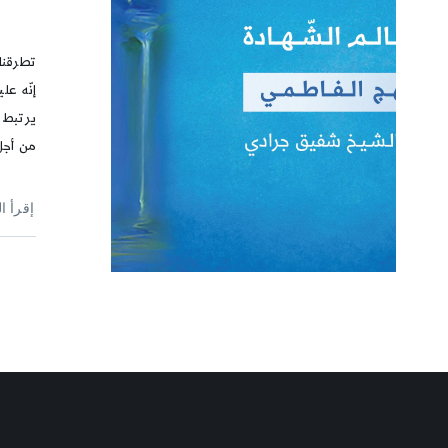
تطرقنا 
إنّه عل
يرتبط 
من أجل
إقرأ ا