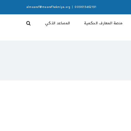
almaaref@maarefhekmiya.org
|
009615462191
منصة المعارف الحكمية
المساعد الذكي