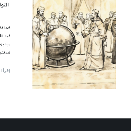
التو
كما ذكر
فيه ال
ويميزه 
تستفي
إقرأ ا