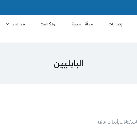
إصدارات
مجلّة المحجّة
بودكاست
من نحن
البابليين
ث,كتابات,أبحاث عامّة