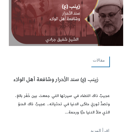
مقالات
زينب (ع) سند الأحرار وشافعة أهل الولاء
عجيبٌ ذاك التضاد في سيرتها التي جمعت بين خَفَر بالغ،
وتصدٍّ ثوريّ حاكى الدنيا في تحدّياته.. عجيبٌ ذاك الحنوّ
الذي ملأ الدنيا حبًّا ورحمة...
إقرأ المزيد