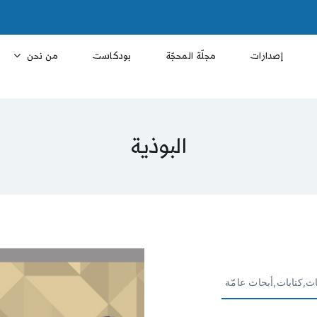
إصدارات
مجلّة المحجّة
بودكاست
من نحن
البوذية
ث,كتابات,أبحاث عامّة