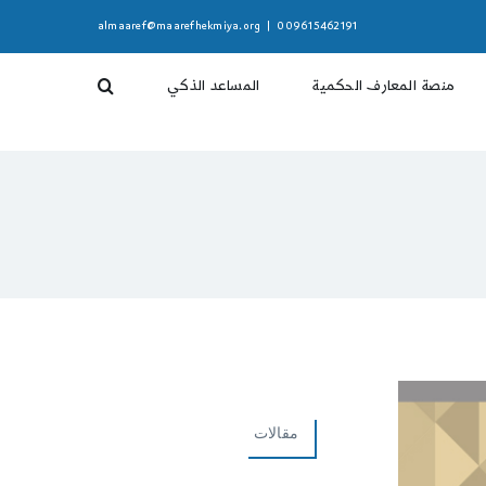
almaaref@maarefhekmiya.org
|
009615462191
منصة المعارف الحكمية
المساعد الذكي
مقالات