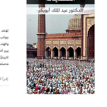
تهتم أ
جوانب 
والهند
بين ال
تاريخيّ
متسامح
إقرأ ا