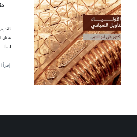
مق
ا
تقديم 
عاش ال
[...]
إقرأ ا