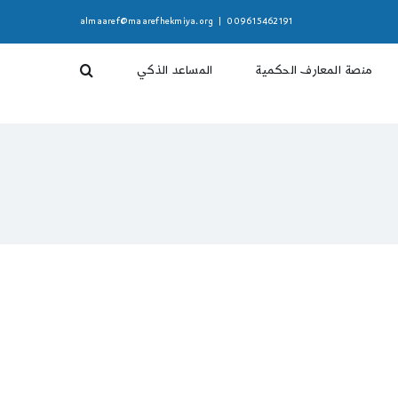
almaaref@maarefhekmiya.org
|
009615462191
منصة المعارف الحكمية
المساعد الذكي