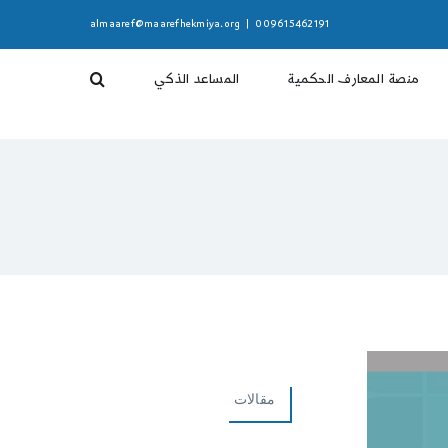
almaaref@maarefhekmiya.org
|
009615462191
منصة المعارف الحكمية
المساعد الذكي
مقالات