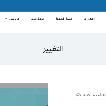
إصدارات
مجلّة المحجّة
بودكاست
من نحن
التغيير
ث,كتابات,أبحاث عامّة