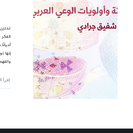
تختزن 
الفكر و
أحيانًا
إنها ت
والفهم
إقرأ ا