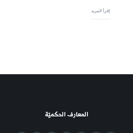
إقرأ المزيد
المعارف الحكميّة