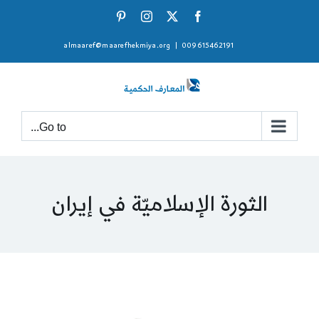
Ski
Pinterest
Instagram
Facebook
X
t
almaaref@maarefhekmiya.org
|
009615462191
conten
Go to...
الثورة الإسلاميّة في إيران