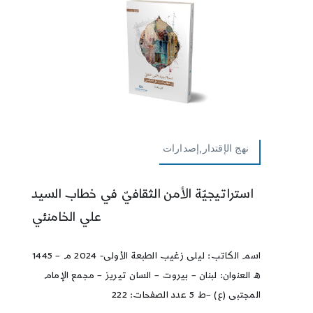
نهج الإقتدار,إصدارات
استراتيجيّة الأمن الثقافيّ في خطاب السيد
علي الخامنئي
اسم الكاتب: ليلى زغيب الطبعة الأولى- 2024 م – 1445
ھ العنوان: لبنان – بيروت – السان تيريز – مجمع الإمام
المجتبى (ع) –ط 5 عدد الصفحات: 222