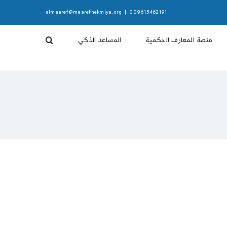
almaaref@maarefhekmiya.org
|
009615462191
منصة المعارف الحكمية
المساعد الذكي