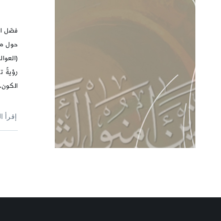
فصّل ال
حول من
(العوال
رؤيةً 
الكون،
إقرأ ا