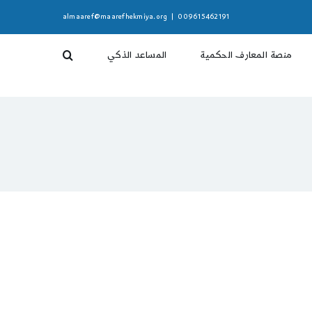
almaaref@maarefhekmiya.org
|
009615462191
منصة المعارف الحكمية
المساعد الذكي