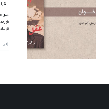
قرا
عقل ال
للإرها
الإسلام
إقرأ ا