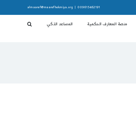
almaaref@maarefhekmiya.org
|
009615462191
منصة المعارف الحكمية
المساعد الذكي