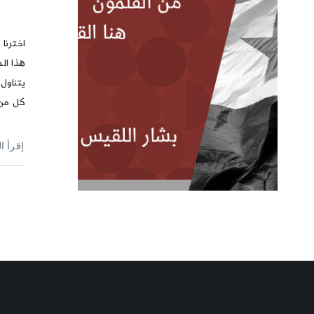
اخترنا
هذا الم
يتناول
كل من 
إقرأ ا