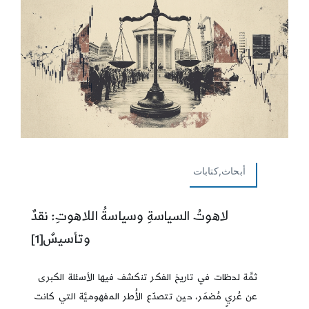
أبحاث,كتابات
لاهوتُ السياسةِ وسياسةُ اللاهوتِ: نقدٌ
وتأسيسٌ[1]
ثمَّة لحظات في تاريخ الفكر تنكشف فيها الأسئلة الكبرى
عن عُريٍ مُضمَر، حين تتصدّع الأُطر المفهوميَّة التي كانت