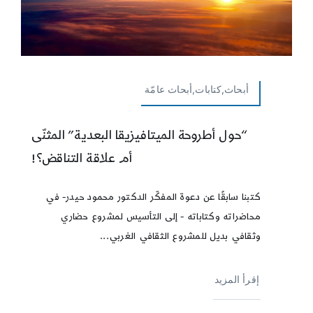
أبحاث,كتابات,أبحاث عامّة
“حول أطروحة الميتافيزيقا البعدية” المثنّى
أم علاقة التناقض؟!
كتبنا سابقًا عن دعوة المفكّر الدكتور محمود حيدر- في
محاضراته وكتاباته - إلى التأسيس لمشروع حضاري
وثقافي بديل للمشروع الثقافي الغربي...
إقرأ المزيد