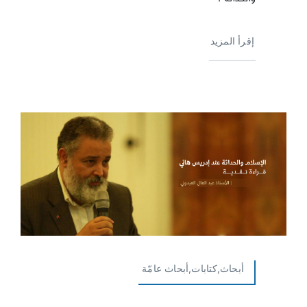
إقرأ المزيد
أبحاث,كتابات,أبحاث عامّة