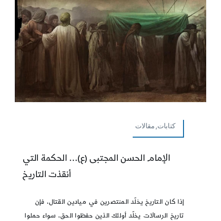
كتابات,مقالات
الإمام الحسن المجتبى (ع)… الحكمة التي
أنقذت التاريخ
إذا كان التاريخ يخلّد المنتصرين في ميادين القتال، فإن
تاريخ الرسالات يخلّد أولئك الذين حفظوا الحق، سواء حملوا