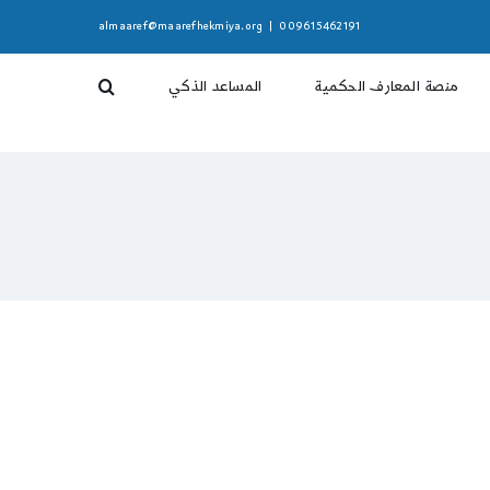
almaaref@maarefhekmiya.org
|
009615462191
منصة المعارف الحكمية
المساعد الذكي