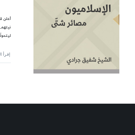
أعلن ق
نيتهم ا
ليتحول
إقرأ ا