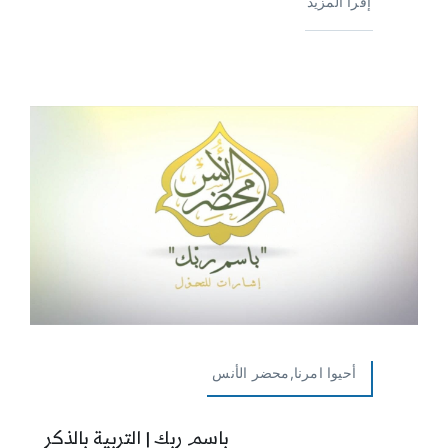
إقرأ المزيد
أحيوا امرنا,محضر الأنس
باسم ربك | التربية بالذكر