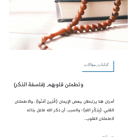
كتابات,مقالات
وتطمئن قلوبهم (فلسفة الذكر)
أمران هنا يرتبطان ببعض الإيمان ﴿الَّذِينَ آمَنُوا﴾، والاطمئنان
القلبي ﴿بِذِكْرِ اللهِ﴾؛ والسبب أن ذكر الله فاعل بذاته
لاطمئنان القلوب.