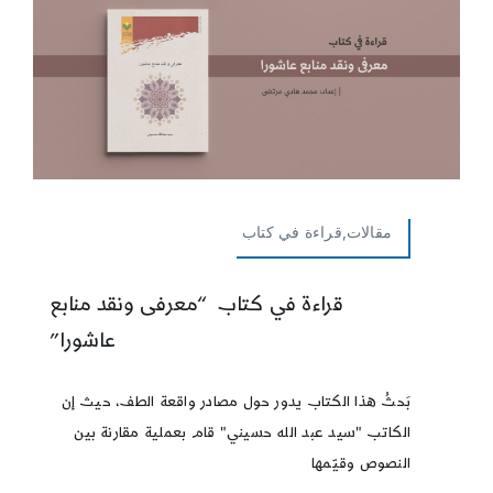
مقالات,قراءة في كتاب
قراءة في كتاب “معرفى ونقد منابع
عاشورا”
بَحثُ هذا الكتاب يدور حول مصادر واقعة الطف، حيث إن
الكاتب "سيد عبد الله حسيني" قام بعملية مقارنة بين
النصوص وقيّمها