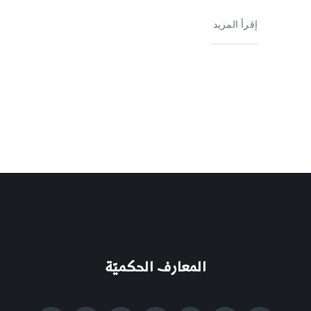
إقرأ المزيد
المعارف الحكميّة