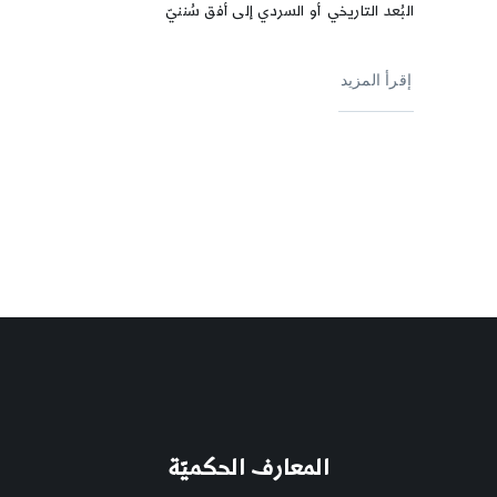
البُعد التاريخي أو السردي إلى أفق سُننيّ
إقرأ المزيد
المعارف الحكميّة