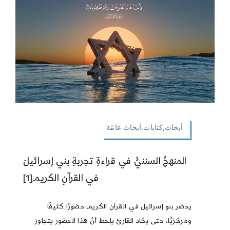
أبحاث,كتابات,أبحاث عامّة
المنهجُ السننيُّ في قراءةِ تجربةِ بني إسرائيلَ
في القرآنِ الكريم[1]
يحضر بنو إسرائيل في القرآن الكريم حضورًا كثيفًا
ومركزيًّا، حتى يكاد القارئ يلحظ أنَّ هذا الحضور يتجاوز