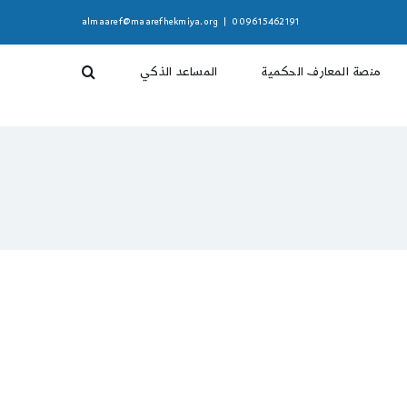
almaaref@maarefhekmiya.org
|
009615462191
منصة المعارف الحكمية
المساعد الذكي