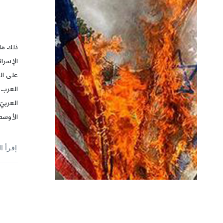
ذلك ما
الإسرائ
على ال
العرب 
العربيّ
الأوسط
إقرأ ا