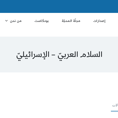
إصدارات
مجلّة المحجّة
بودكاست
من نحن
السلام العربيّ – الإسرائيليّ
لات