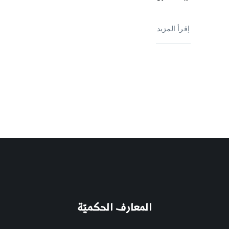
إقرأ المزيد
المعارف الحكميّة