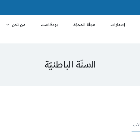
إصدارات
مجلّة المحجّة
بودكاست
من نحن
السنّة الباطنيّة
لات