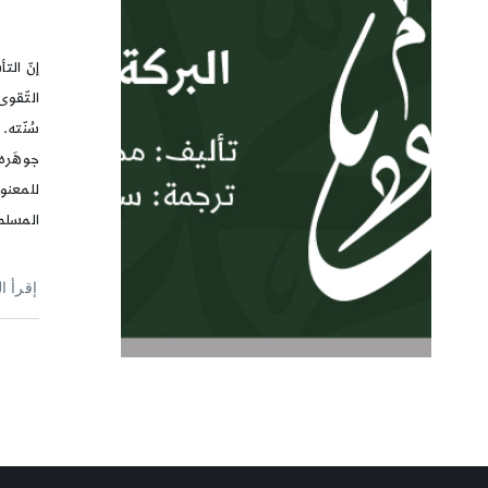
إنّ الت
التّقوى
سُنّته.
جوهَره ا
للمعنويّ
المسلم
إقرأ ا