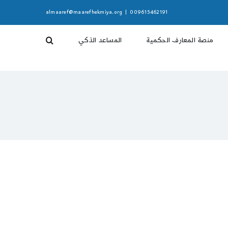
almaaref@maarefhekmiya.org
|
009615462191
منصة المعارف الحكمية
المساعد الذكي