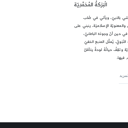
الْبَرَكةُ المُحَمَّدِيّة
أسّي بالنبيّ، ويأتي في صُلب
 والمعنويّة الإسلاميّة، ينبني على
 في حين أنّ وجودَه الباطنيَّ،
لنّبَويَّ، يُمثِّل المنبع الخفيّ
ة وتقِفُ حياتُهُ لوحةً يتأمّلُ
 فيها.
لمزيد