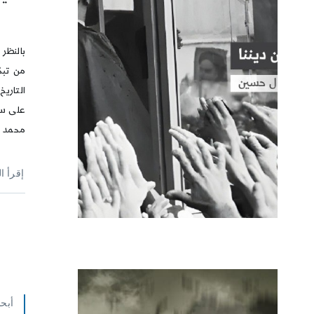
بالنظر 
من تبح
التاريخ
على سي
محمد 
إقرأ ا
أبح