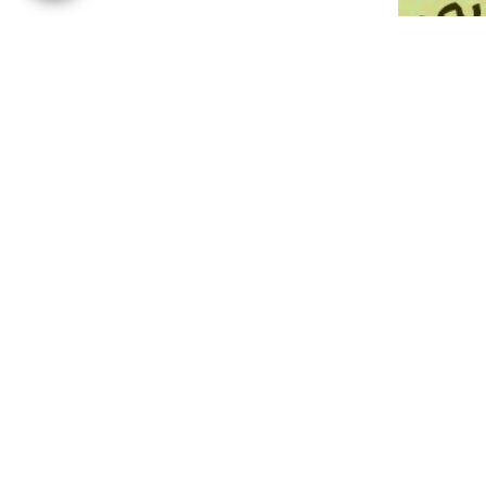
المفهوم السياسي للحياد
إذا كانت العلاقات الدولية في مقاربتها
الكلاسيكية، هي دراسة العلاقات بين
الدول بطابعها القانوني، إلا أن الدراسات
الحديثة طورت من هذا المفهوم
إقرأ المزيد
مقالات
ولاية الفقيه… فكرة إسلاميّة