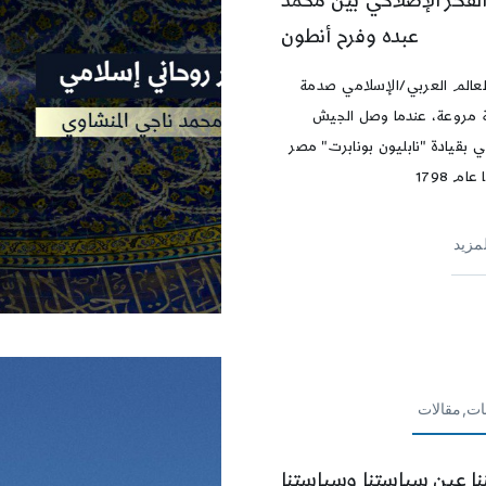
لفكر الإصلاحي بين محمد
عبده وفرح أنطون
عالم العربي/الإسلامي صدمة
 مروعة، عندما وصل الجيش
ي بقيادة "نابليون بونابرت" مصر
ام 1798
لمزيد
ات,مقالات
نا عين سياستنا وسياستنا