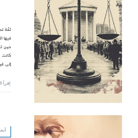
ثمَّة 
فيها ال
حين تتص
كانت ت
إلى غي
إقرأ ا
أبحا