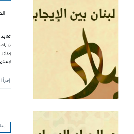
الح
تشهد ا
زيارات 
إطلاق ا
لإعلان ل
إقرأ ا
مقا