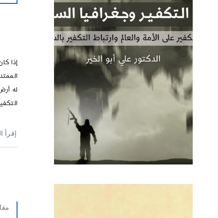
إذا كا
الممتد 
له أرض
التكفي
إقرأ ا
مقا