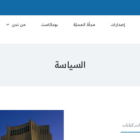
إصدارات
مجلّة المحجّة
بودكاست
من نحن
السياسة
اث,كتابات