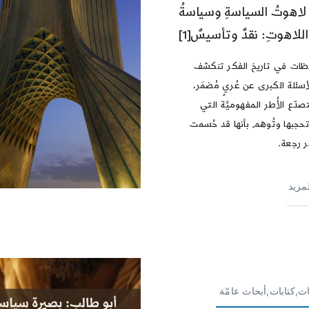
لاهوتُ السياسةِ وسياسةُ
اللاهوتِ: نقدٌ وتأسيسٌ[1]
لحظات في تاريخ الفكر تنكشف
أسئلة الكبرى عن عُريٍ مُضمَر،
دّع الأُطر المفهوميَّة التي
حجبها وتُوهم بأنها قد حُسمت
ر رجعة.
لمزيد
ث,كتابات,أبحاث عامّة