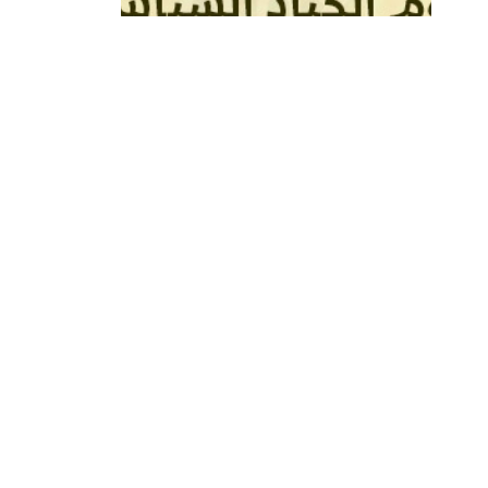
لكل مف
حاملًا 
والحيا
السياس
إقرأ ا
مقا