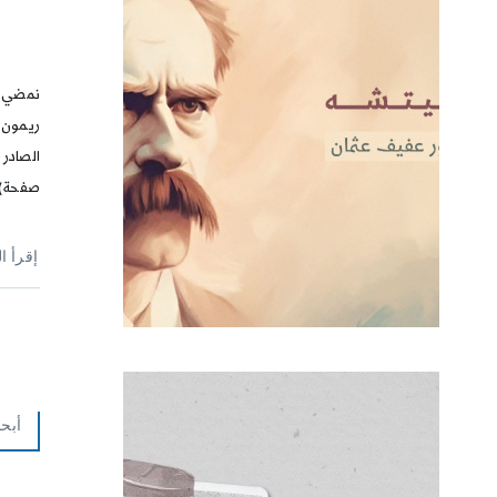
نمضي م
ريمون 
صفحة)
إقرأ ا
أبح