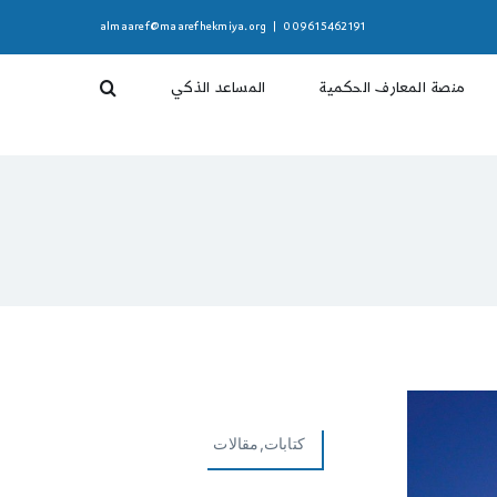
almaaref@maarefhekmiya.org
|
009615462191
منصة المعارف الحكمية
المساعد الذكي
كتابات,مقالات