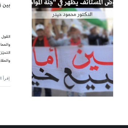
القول 
والمما
التحيّز
والمقاو
إقرأ ا