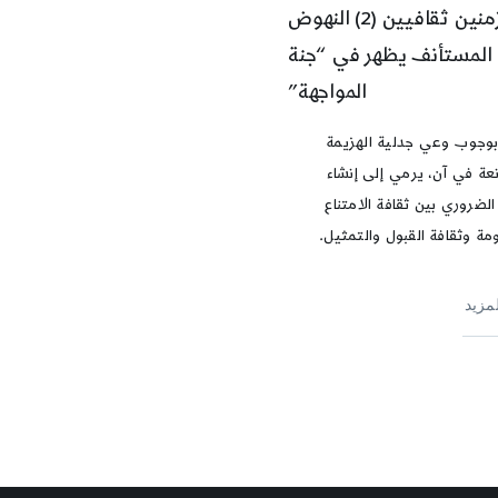
بين زمنين ثقافيين (2) النهوض
المستأنف يظهر في “جنة
المواجهة”
بوجوب وعي جدلية الهزيمة
نعة في آن، يرمي إلى إنشاء
 الضروري بين ثقافة الامتناع
مة وثقافة القبول والتمثيل.
لمزيد