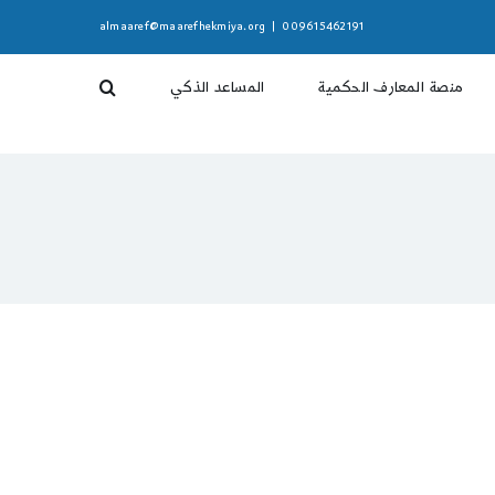
almaaref@maarefhekmiya.org
|
009615462191
منصة المعارف الحكمية
المساعد الذكي