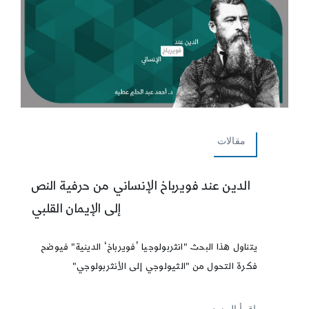
مقالات
الدين عند فويرباخ الإنساني من حرفية النص
إلى الإيمان القلبي
يتناول هذا البحث "انثربولوجيا ʼفويرباخʻ الدينية" فيوضح
فكرة التحول من "الثيولوجي إلى الأنثربولوجي"
إقرأ المزيد