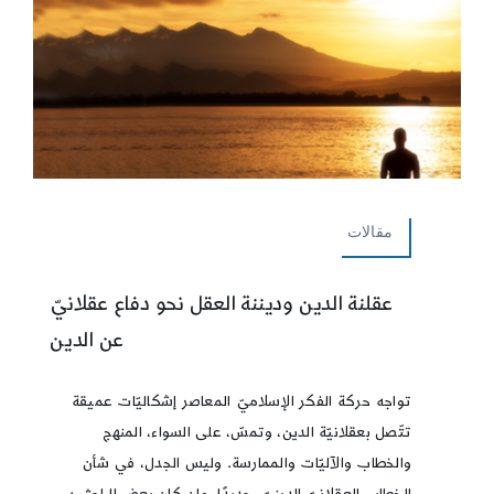
مقالات
عقلنة الدين وديننة العقل نحو دفاع عقلانيّ
عن الدين
تواجه حركة الفكر الإسلاميّ المعاصر إشكاليّات عميقة
تتّصل بعقلانيّة الدين، وتمسّ، على السواء، المنهج
والخطاب والآليّات والممارسة. وليس الجدل، في شأن
الخطاب العقلانيّ الدينيّ، جديدًا، وإن كان بعض الباحثين