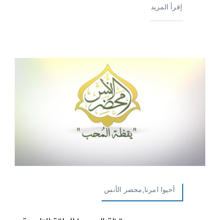
إقرأ المزيد
أحيوا امرنا,محضر الأنس