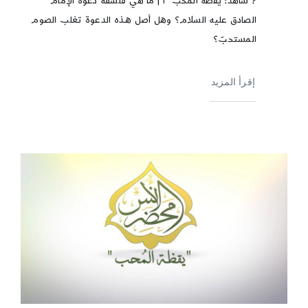
? شاهد: يقظة المحبّ ٣ | ما هي فلسفة دعوة الإمام
الصادق عليه السلام؟ وهل أصل هـذه الدعوة تغلب الصوم
المستحبّ؟
إقرأ المزيد