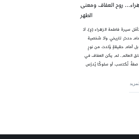
هراء… روح العفاف ومعنى
الطهر
مّل سيرة فاطمة الزهراء (ع)، لا
ام حدثٍ تاريخي ولا شخصية
بل أمام حقيقةٍ وُلدت من نورٍ
ق العالم. لم يكن العفاف في
صفةً تُكتسب أو سلوكًا يُدرّس
لمزيد