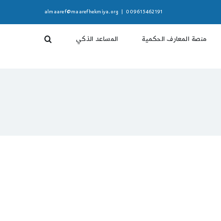
almaaref@maarefhekmiya.org
|
009615462191
منصة المعارف الحكمية
المساعد الذكي