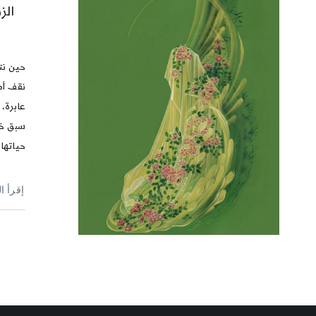
الز
حين نتأ
نقف أم
عابرة، 
سبق خل
حياتها 
إقرأ ا