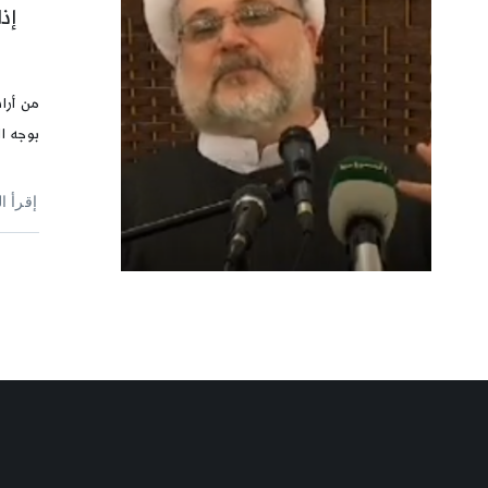
إذ
من أرا
بوجه ا
إقرأ ا