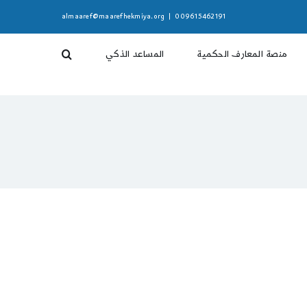
almaaref@maarefhekmiya.org
|
009615462191
منصة المعارف الحكمية
المساعد الذكي