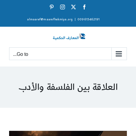
Ski
Pinterest
Instagram
Facebook
X
t
almaaref@maarefhekmiya.org
|
009615462191
conten
Go to...
العلاقة بين الفلسفة والأدب