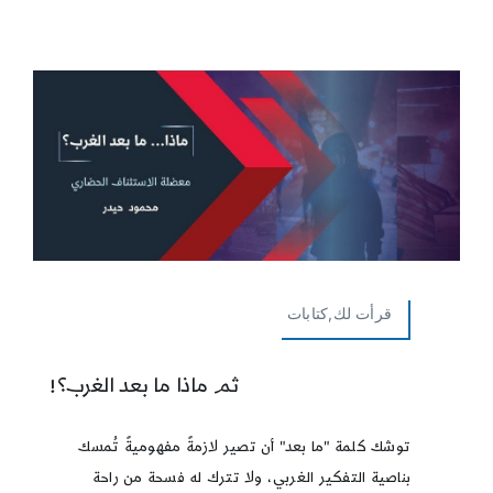
قرأت لك,كتابات
ثم ماذا ما بعد الغرب؟!
توشك كلمة "ما بعد" أن تصير لازمةً مفهوميةً تُمسك
بناصية التفكير الغربي، ولا تترك له فسحة من راحة