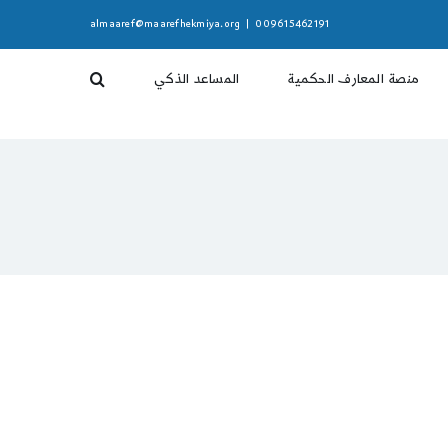
almaaref@maarefhekmiya.org
|
009615462191
منصة المعارف الحكمية
المساعد الذكي