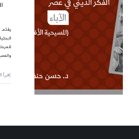
ال
يقدّم 
البحثية
للمرحلة
والمسي
إقرأ ا