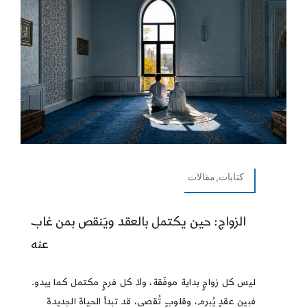
كتابات,مقالات
الزواج: حين يكتمل بالعقد ويَنقص بمن غاب
عنه
ليس كل زواجٍ بداية موفّقة، ولا كل فرحٍ مكتمل كما يبدو.
فبين عقدٍ يُبرم، وقلوبٍ تُقصى، قد تبدأ الحياة الجديدة