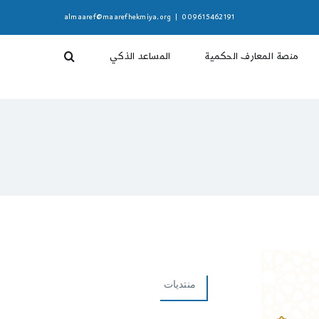
almaaref@maarefhekmiya.org
|
009615462191
منصة المعارف الحكمية
المساعد الذكي
منتديات