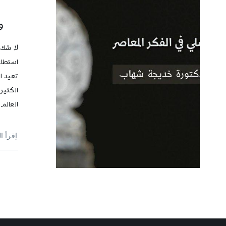
و
لا شك ف
استطاع
تعيد ا
الكثير 
العالم
إقرأ ا