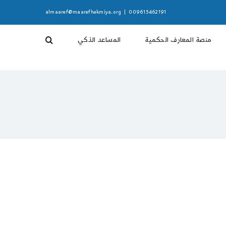
almaaref@maarefhekmiya.org
|
009615462191
منصة المعارف الحكمية
المساعد الذكي