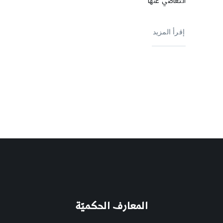
التغاضي عنها
إقرأ المزيد
المعارف الحكميّة