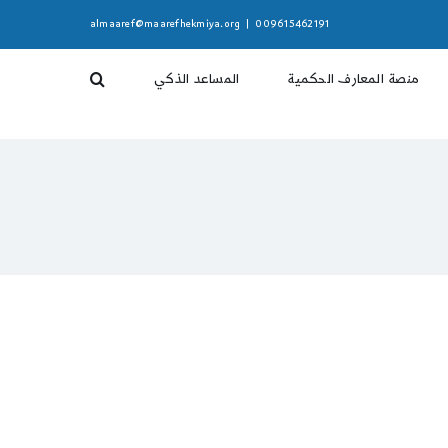
almaaref@maarefhekmiya.org
|
009615462191
منصة المعارف الحكمية
المساعد الذكي