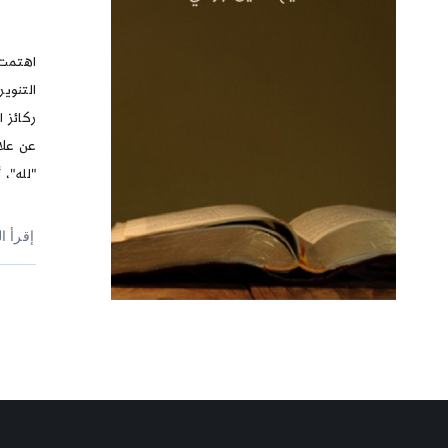
اهتمت 
التنوي
ركائز ا
عن علا
"لله"، 
إقرأ ا